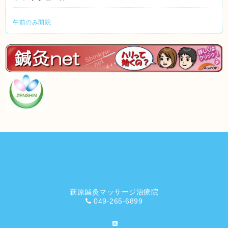
午前のみ開院
萩原鍼灸マッサージ治療院
049-265-6899