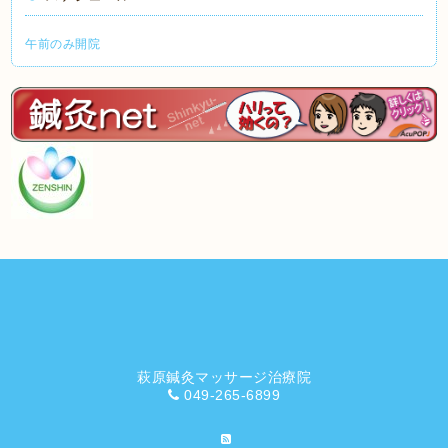
午前のみ開院
萩原鍼灸マッサージ治療院
049-265-6899