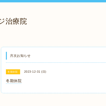
ジ治療院
月次お知らせ
2023-12-31 (日)
冬期休院
冬期休院