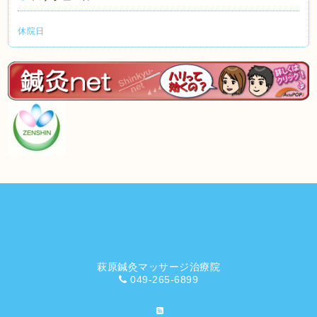
休院日
萩原鍼灸マッサージ治療院
049-265-6899