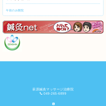
午前のみ開院
萩原鍼灸マッサージ治療院
049-265-6899