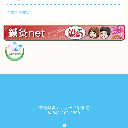
午前のみ開院
萩原鍼灸マッサージ治療院
049-265-6899