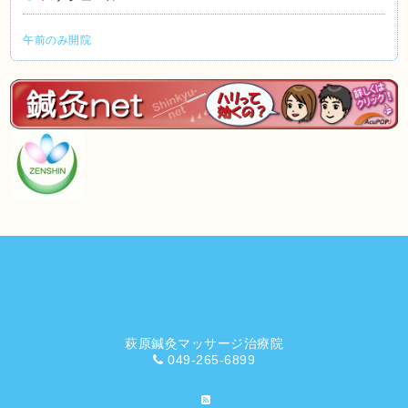
午前のみ開院
萩原鍼灸マッサージ治療院
049-265-6899