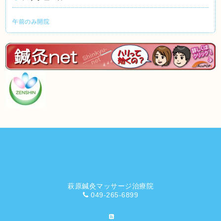
午前のみ開院
萩原鍼灸マッサージ治療院
049-265-6899