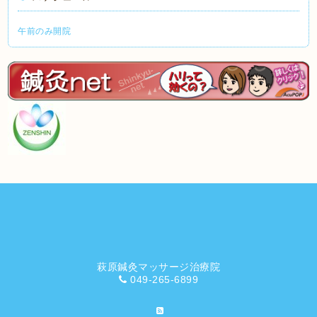
午前のみ開院
萩原鍼灸マッサージ治療院
049-265-6899