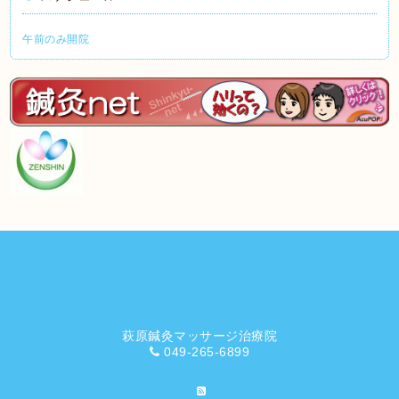
午前のみ開院
萩原鍼灸マッサージ治療院
049-265-6899